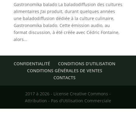
Gastronomika balado La baladodiffusion des cultures
alimentaires J’ai produit, durant quelques années
une baladodiffusion dédiée à la culture culinaire,
Gastronomika balado. Cette émission audio, au
format discussion, à été créée avec Cédric Fontaine,
alors...
CONFIDENTIALITÉ
CONDITIONS D’UTILISATION
CONDITIONS GÉNÉRALES DE VENTES
CONTACTS
2017 à 2026 - License Creative Commons -
Attribution - Pas d’Utilisation Commerciale