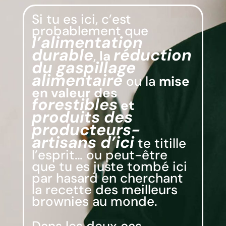
Si tu es ici, c’est
probablement que
l’alimentation
durable
réduction
,
la
du gaspillage
alimentaire
ou la
mise
en valeur des
forestibles
et
produits des
producteurs-
artisans d’ici
te titille
l’esprit… ou peut-être
que tu es juste tombé ici
par hasard en cherchant
la recette des meilleurs
brownies au monde.