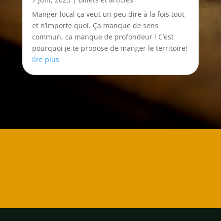
Manger local ça veut un peu dire à la fois tout
et n’importe quoi. Ça manque de sens
commun, ca manque de profondeur ! C’est
pourquoi je te propose de manger le territoire!
lire plus