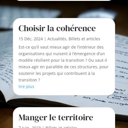
Choisir la cohérence
15 Déc, 2024
|
Actualités
,
Billets et articles
Est-ce qu’il vaut mieux agir de l’intérieur des
organisations qui nuisent à l’émergence d’un
modèle résilient pour la transition ? Ou vaut-il
mieux agir en parallèle de ces structures, pour
soutenir les projets qui contribuent à la
transition ?
lire plus
Manger le territoire
7 Juin, 2023
|
Billets et articles